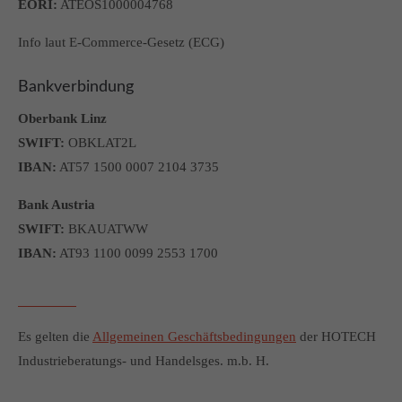
EORI:
ATEOS1000004768
About us
Info laut E-Commerce-Gesetz (ECG)
Lorem ipsum dolor sit amet, consectetuer adipiscing elit.
Bankverbindung
Aenean commodo ligula eget dolor. Aenean massa. Cum sociis
natoque penatibus et magnis dis parturient montes, nascetur
Oberbank Linz
ridiculus mus. Donec quam felis, ultricies nec.
SWIFT:
OBKLAT2L
IBAN:
AT57 1500 0007 2104 3735
Bank Austria
SWIFT:
BKAUATWW
IBAN:
AT93 1100 0099 2553 1700
Es gelten die
Allgemeinen Geschäftsbedingungen
der HOTECH
Industrieberatungs- und Handelsges. m.b. H.