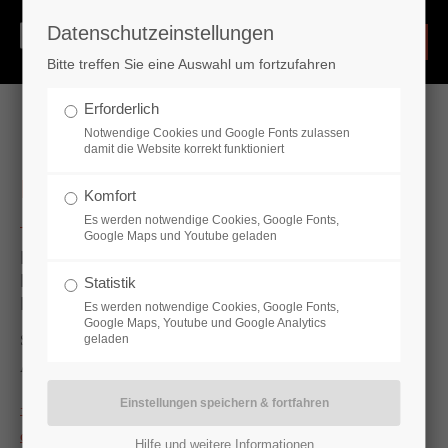
Datenschutzeinstellungen
Login
Bitte treffen Sie eine Auswahl um fortzufahren
Benutzername
Erforderlich
Notwendige Cookies und Google Fonts zulassen
damit die Website korrekt funktioniert
Passwort
Impressum
Komfort
Es werden notwendige Cookies, Google Fonts,
Google Maps und Youtube geladen
HOTECH
Industrieberatungs- und
Statistik
Handelsges. m.b. H.
Es werden notwendige Cookies, Google Fonts,
Google Maps, Youtube und Google Analytics
Register
|
Lost your password?
Stahlstraße 40
geladen
A-4020 Linz
Support
+43 732 6989 – 8414
Lorem ipsum dolor sit amet:
office@hotech.at
Hilfe und weitere Informationen